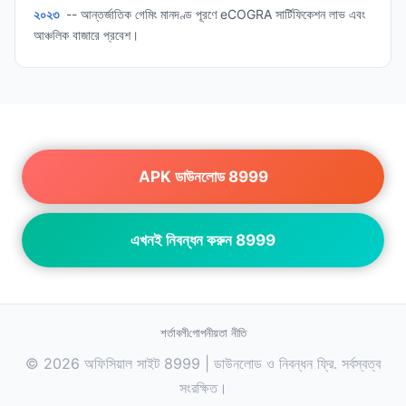
২০২৩
-- আন্তর্জাতিক গেমিং মানদণ্ড পূরণে eCOGRA সার্টিফিকেশন লাভ এবং
আঞ্চলিক বাজারে প্রবেশ।
APK ডাউনলোড 8999
এখনই নিবন্ধন করুন 8999
শর্তাবলী
গোপনীয়তা নীতি
© 2026 অফিসিয়াল সাইট 8999 | ডাউনলোড ও নিবন্ধন ফ্রি. সর্বস্বত্ব
সংরক্ষিত।