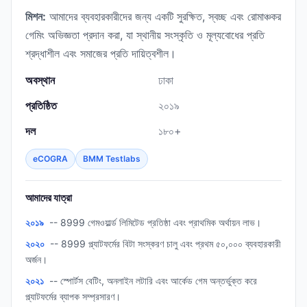
মিশন:
আমাদের ব্যবহারকারীদের জন্য একটি সুরক্ষিত, স্বচ্ছ এবং রোমাঞ্চকর
গেমিং অভিজ্ঞতা প্রদান করা, যা স্থানীয় সংস্কৃতি ও মূল্যবোধের প্রতি
শ্রদ্ধাশীল এবং সমাজের প্রতি দায়িত্বশীল।
অবস্থান
ঢাকা
প্রতিষ্ঠিত
২০১৯
দল
১৮০+
eCOGRA
BMM Testlabs
আমাদের যাত্রা
২০১৯
-- 8999 গেমওয়ার্ল্ড লিমিটেড প্রতিষ্ঠা এবং প্রাথমিক অর্থায়ন লাভ।
২০২০
-- 8999 প্ল্যাটফর্মের বিটা সংস্করণ চালু এবং প্রথম ৫০,০০০ ব্যবহারকারী
অর্জন।
২০২১
-- স্পোর্টস বেটিং, অনলাইন লটারি এবং আর্কেড গেম অন্তর্ভুক্ত করে
প্ল্যাটফর্মের ব্যাপক সম্প্রসারণ।