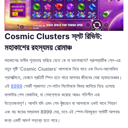
Cosmic Clusters স্লট রিভিউ:
মহাকাশের রহস্যময় রোমাঞ্চ
মহাকাশের অসীম শূন্যতায় হারিয়ে যেতে কে না ভালোবাসে? প্রাগম্যাটিক প্লে-এর
নতুন সৃষ্টি 'Cosmic Clusters' আপনাকে নিয়ে যাবে এক নিওন-আলোকিত
গ্যালাক্সিতে, যেখানে প্রতিটি স্পিন হতে পারে আপনার জীবনের সেরা অ্যাডভেঞ্চার।
এই
8999
গেমটি প্রথাগত পে-লাইন সিস্টেমকে বিদায় জানিয়ে নিয়ে এসেছে
ক্লাস্টার পেস মেকানিক, যা গেমপ্লেকে করেছে আরও গতিশীল এবং
উত্তেজনাপূর্ণ। আপনি যদি এমন গেম খুঁজছেন যা আপনাকে একই সাথে শিহরণ
এবং বড় জয়ের সম্ভাবনা 8999 দেয়, তবে এই স্পেস-থিমযুক্ত স্লটটি আপনার
জন্য একটি আদর্শ গন্তব্য হতে পারে।