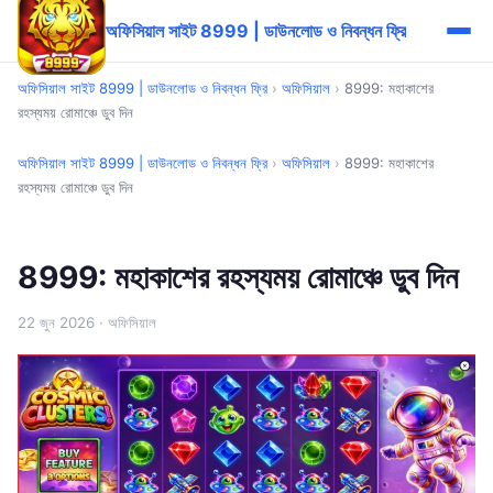
অফিসিয়াল সাইট 8999 | ডাউনলোড ও নিবন্ধন ফ্রি
অফিসিয়াল সাইট 8999 | ডাউনলোড ও নিবন্ধন ফ্রি
›
অফিসিয়াল
›
8999: মহাকাশের
রহস্যময় রোমাঞ্চে ডুব দিন
অফিসিয়াল সাইট 8999 | ডাউনলোড ও নিবন্ধন ফ্রি
›
অফিসিয়াল
›
8999: মহাকাশের
রহস্যময় রোমাঞ্চে ডুব দিন
8999: মহাকাশের রহস্যময় রোমাঞ্চে ডুব দিন
22 জুন 2026
· অফিসিয়াল