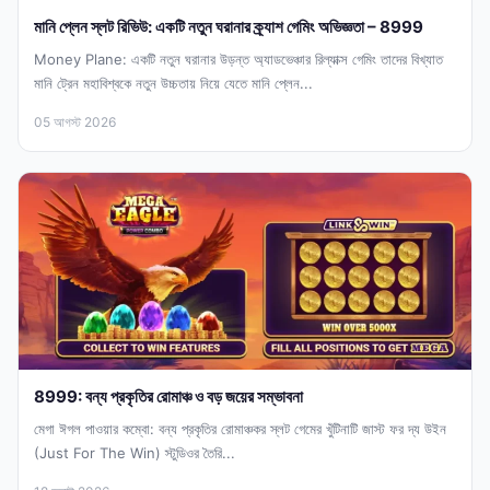
মানি প্লেন স্লট রিভিউ: একটি নতুন ঘরানার ক্র্যাশ গেমিং অভিজ্ঞতা – 8999
Money Plane: একটি নতুন ঘরানার উড়ন্ত অ্যাডভেঞ্চার রিল্যাক্স গেমিং তাদের বিখ্যাত
মানি ট্রেন মহাবিশ্বকে নতুন উচ্চতায় নিয়ে যেতে মানি প্লেন...
05 আগস্ট 2026
8999: বন্য প্রকৃতির রোমাঞ্চ ও বড় জয়ের সম্ভাবনা
মেগা ঈগল পাওয়ার কম্বো: বন্য প্রকৃতির রোমাঞ্চকর স্লট গেমের খুঁটিনাটি জাস্ট ফর দ্য উইন
(Just For The Win) স্টুডিওর তৈরি...