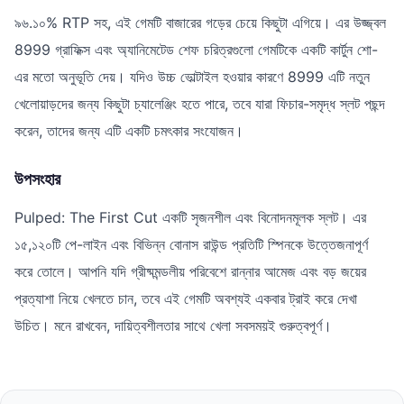
৯৬.১০% RTP সহ, এই গেমটি বাজারের গড়ের চেয়ে কিছুটা এগিয়ে। এর উজ্জ্বল
8999 গ্রাফিক্স এবং অ্যানিমেটেড শেফ চরিত্রগুলো গেমটিকে একটি কার্টুন শো-
এর মতো অনুভূতি দেয়। যদিও উচ্চ ভোল্টাইল হওয়ার কারণে 8999 এটি নতুন
খেলোয়াড়দের জন্য কিছুটা চ্যালেঞ্জিং হতে পারে, তবে যারা ফিচার-সমৃদ্ধ স্লট পছন্দ
করেন, তাদের জন্য এটি একটি চমৎকার সংযোজন।
উপসংহার
Pulped: The First Cut একটি সৃজনশীল এবং বিনোদনমূলক স্লট। এর
১৫,১২০টি পে-লাইন এবং বিভিন্ন বোনাস রাউন্ড প্রতিটি স্পিনকে উত্তেজনাপূর্ণ
করে তোলে। আপনি যদি গ্রীষ্মমন্ডলীয় পরিবেশে রান্নার আমেজ এবং বড় জয়ের
প্রত্যাশা নিয়ে খেলতে চান, তবে এই গেমটি অবশ্যই একবার ট্রাই করে দেখা
উচিত। মনে রাখবেন, দায়িত্বশীলতার সাথে খেলা সবসময়ই গুরুত্বপূর্ণ।