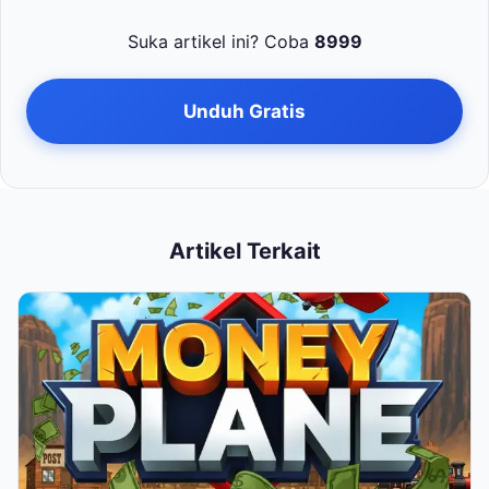
Suka artikel ini? Coba
8999
Unduh Gratis
Artikel Terkait