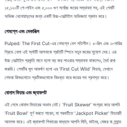
১৫,১২০টি পে-লাইন এবং ৫,০০০ গুণ সর্বোচ্চ জয়ের সম্ভাবনা সহ, এই গেমটি
অভিজ্ঞ খেলোয়াড়দের জন্য একটি উচ্চ-ভোল্টাইল অভিজ্ঞতা প্রদান করে।
গেমপ্লে এবং মেকানিক্স
Pulped: The First Cut-এর গেমপ্লে বেশ গতিশীল। ৫-রিল এবং ৩-সারির
গ্রিডে খেলা এই স্লটটি আপনাকে প্রতিটি স্পিনে নতুন জয়ের সুযোগ দেয়। এর
উচ্চ ভোল্টাইল প্রকৃতি মানে হলো বড় জয় পাওয়ার সম্ভাবনা থাকলেও, ধৈর্য রাখা
জরুরি। গেমটির মূল আকর্ষণ হলো এর 'First Cut Wild' ফিচার, যেখানে
শেফরা রিলগুলোতে প্রতীকগুলোকে বিভক্ত করে জয়ের পথ প্রশস্ত করে।
বোনাস ফিচার এবং জ্যাকপট
এই গেমে বোনাস ফিচারের অভাব নেই। 'Fruit Skewer' সংগ্রহ করে আপনি
'Fruit Bowl' পূর্ণ করতে পারেন, যা পরবর্তীতে 'Jackpot Picker' ফিচারটি
আনলক করে। এই জ্যাকপট পিকারের মাধ্যমে আপনি মিনি, মাইনর, মেজর বা গ্র্যান্ড