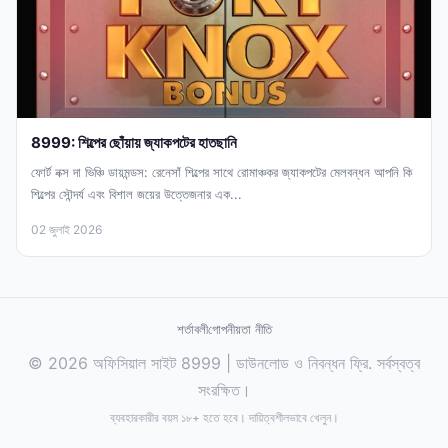
8999: শিল্পের ছোঁয়ায় জ্যাকপটের হাতছানি
ফোর্ট নক্স দা ভিঞ্চি ডায়মন্ডস: রেনেসাঁ শিল্পের সাথে রোমাঞ্চকর জ্যাকপটের মেলবন্ধন আপনি কি
শিল্পের সৌন্দর্য এবং বিশাল জয়ের উত্তেজনার এক...
02 জুলাই 2026
শর্তাবলী
গোপনীয়তা নীতি
© 2026 অফিসিয়াল সাইট 8999 | ডাউনলোড ও নিবন্ধন ফ্রি. সর্বস্বত্ব
সংরক্ষিত।
ব্যবহারকারীর বয়স ১৮+ হতে হবে। দায়িত্বশীলভাবে খেলুন।